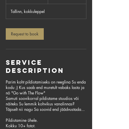
5
m
Tallinn, kokkuleppel
i
n
Request to book
Service
Description
Parim koht pildistamiseks on reeglina Su enda
kodu ;) Kus saab end muretult vabaks lasta ja
nö "Go with The Flow"
Samuti soovikorral pildistame stuudios või
näiteks Su lemmik kohvikus vanalinnas?
Täpselt nii nagu Sa soovid end jäädvustada...
Pildistamine ühele.
Kokku 10+ fotot.