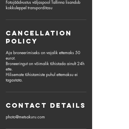
Fotojäädvustus väljaspool Tallinna lisandub
kokkuleppel transporditasu
Cancellation
Policy
Aja broneerimiseks on vajalik ettemaks 50
eurot.
Broneeringut on võimalik tühistada ainult 24h
ette.
Hilisemate tühistamiste puhul ettemaksu ei
tagastata.
Contact Details
photo@metsakuru.com