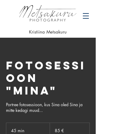
Kristiina Metsakuru
Fotosessi
oon
"Mina"
Portree fotosessioon, kus Sina oled Sina ja
mitte kedagi muud...
85
eurot
45 min
4
85 €